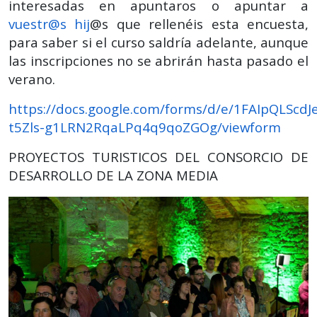
interesadas en apuntaros o apuntar a
vuestr@s hij
@s que rellenéis esta encuesta,
para saber si el curso saldría adelante, aunque
las inscripciones no se abrirán hasta pasado el
verano.
https://docs.google.com/forms/d/e/1FAIpQLScdJ
t5Zls-g1LRN2RqaLPq4q9qoZGOg/viewform
PROYECTOS TURISTICOS DEL CONSORCIO DE
DESARROLLO DE LA ZONA MEDIA